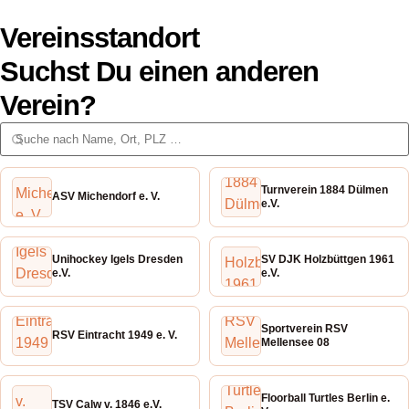
Vereinsstandort
Suchst Du einen anderen
Verein?
Turnverein 1884 Dülmen
ASV Michendorf e. V.
e.V.
Unihockey Igels Dresden
SV DJK Holzbüttgen 1961
e.V.
e.V.
Sportverein RSV
RSV Eintracht 1949 e. V.
Mellensee 08
Floorball Turtles Berlin e.
TSV Calw v. 1846 e.V.