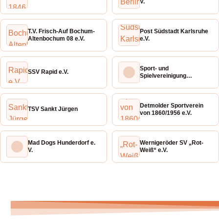
V.
T.V. Frisch-Auf Bochum-
Post Südstadt Karlsruhe
Altenbochum 08 e.V.
e.V.
Sport- und
SSV Rapid e.V.
Spielvereinigung
Eintracht Naumburg e.V.
Detmolder Sportverein
TSV Sankt Jürgen
von 1860/1956 e.V.
Mad Dogs Hunderdorf e.
Wernigeröder SV „Rot-
V.
Weiß“ e.V.