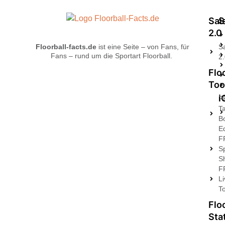
Sai
S
2.0
Floorball-facts.de
ist eine Seite – von Fans, für
S
Fans – rund um die Sportart Floorball.
2
Flo
Too
i
F
Ta
B
Ed
F
Sp
S
F
L
T
Flo
Sta