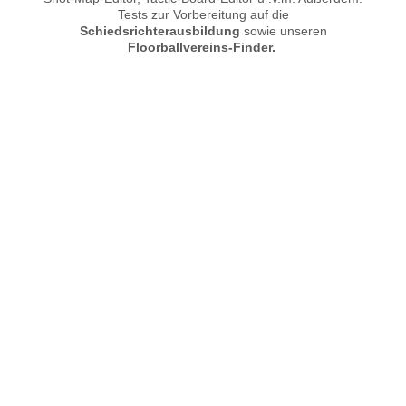
Tests zur Vorbereitung auf die
Schiedsrichterausbildung
sowie unseren
Floorballvereins-Finder.
© 2026 Floorball-facts.de. Alle Rechte vorbehalten.