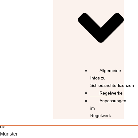
Allgemeine
Infos zu
Schiedsrichterlizenzen
Regelwerke
Anpassungen
Unihockey Club Münster e.V.
im
Regelwerk
UHC Münster e.V.
de
Münster