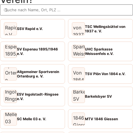
TSC Wellingsbüttel von
SSV Rapid e.V.
1937 e. V.
SV Espenau 1895/1946
UHC Sparkasse
e.V.
Weissenfels e.V.
Allgemeiner Sportverein
TSV Plön Von 1864 e.V.
Ortenburg e. V.
ESV Ingolstadt-Ringsee
Barkelsbyer SV
e.V.
SC Melle 03 e. V.
MTV 1846 Giessen