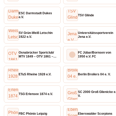
ESC Darmstadt Dukes
TSV Glinde
e.V.
SV Grün-Weiß Letschin
Universitätssportverein
1922 e.V.
Jena e.V.
Osnabrücker Sportclub/
FC Jübar/Bornsen von
MTV 1849 – OTV 1861 –
1950 e.V. FC
OSC 1849 e.V.
ETuS Rheine 1928 e.V.
Berlin Broilers 04 e. V.
SC 2000 Groß Glienicke e
TSG Erlensee 1874 e.V.
V.
FBC Phönix Leipzig
Eberswalder Scorpions