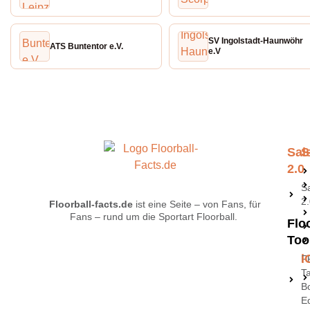
SV Ingolstadt-Haunwöhr
ATS Buntentor e.V.
e.V
Sai
S
2.0
S
2
Floorball-facts.de
ist eine Seite – von Fans, für
Fans – rund um die Sportart Floorball.
Flo
Too
i
F
Ta
B
Ed