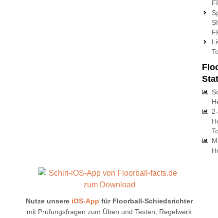
F
Sp
S
F
L
T
Flo
Sta
S
H
2
H
To
M
H
Nutze unsere
iOS-App
für Floorball-Schiedsrichter
mit Prüfungsfragen zum Üben und Testen, Regelwerk