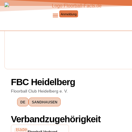
Anmeldung
Saisonmanager 2.0
FBC Heidelberg
Floorball Club Heidelberg e. V.
DE
SANDHAUSEN
Verbandzugehörigkeit