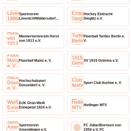
Sportverein
Hockey Eintracht
Lövenich/Widdersdorf
Steglitz e.V.
1986/27 e.V.
Männerturnverein Horst
Floorball Turtles Berlin e.
von 1913 e.V.
V.
Floorball Mainz e. V.
SV 1919 Grimma e.V.
Hochschulsport
Sport Club Itzehoe e. V.
Düsseldorf e. V.
DJK Grün-Weiß
Hetlinger MTV
Ennepetal 1924 e.V.
Sportverein
FC Jübar/Bornsen von
Amendingen e.V.
1950 e.V. FC