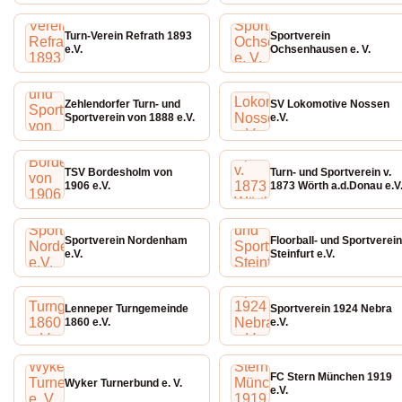
Turn-Verein Refrath 1893
Sportverein
e.V.
Ochsenhausen e. V.
Zehlendorfer Turn- und
SV Lokomotive Nossen
Sportverein von 1888 e.V.
e.V.
TSV Bordesholm von
Turn- und Sportverein v.
1906 e.V.
1873 Wörth a.d.Donau e.V
Sportverein Nordenham
Floorball- und Sportverein
e.V.
Steinfurt e.V.
Lenneper Turngemeinde
Sportverein 1924 Nebra
1860 e.V.
e.V.
FC Stern München 1919
Wyker Turnerbund e. V.
e.V.