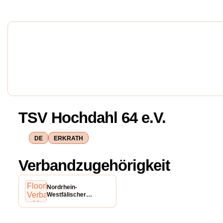
TSV Hochdahl 64 e.V.
DE
ERKRATH
Verbandzugehörigkeit
Nordrhein-
Westfälischer
Floorball Verband e.V.
(NWFV)