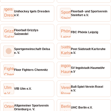
Unihockey Igels Dresden
Floorball- und Sportverein
e.V.
Steinfurt e.V.
Floorball Grizzlys
FBC Phönix Leipzig
Salzwedel
Sportgemeinschaft Oelsa
Post Südstadt Karlsruhe
e. V.
e.V.
SV Ingolstadt-Haunwöhr
Floor Fighters Chemnitz
e.V
Ball-Spiel-Verein Roxel
VfB Ulm e.V.
e.V.
Allgemeiner Sportverein
UHC Berlin e.V.
Ortenburg e. V.