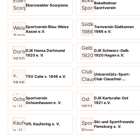
Bokelholmer
Eberswalder Scorpions
Sportverein
Sportverein Blau-Weiss
Turnverein Südkamen
Aasee e.V.
1986 e.V.
DJK Hansa Dortmund
DJK Schwarz-Gelb
1920 e. V.
1920 Hagen e.V.
Universitäts-Sport-
TSV Calw v. 1846 e.V.
Club Clausthal-
Zellerfeld e. V.
Sportverein
DJK Karlsruhe-Ost
Ochsenhausen e. V.
1921 e.V.
Ski-und Sportfreunde
VfL Kaufering e. V.
Flensburg e. V.