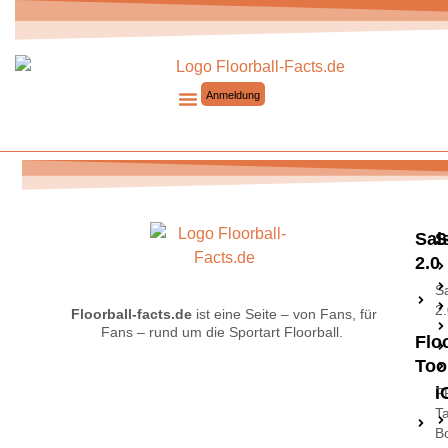
Anmeldung
Saisonmanager 2.0
Sai
S
2.0
S
2
Floorball-facts.de
ist eine Seite – von Fans, für
Fans – rund um die Sportart Floorball.
Flo
Too
i
F
Ta
B