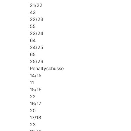
21/22
43
22/23
55
23/24
64
24/25
65
25/26
Penaltyschüsse
14/15
11
15/16
22
16/17
20
17/18
23