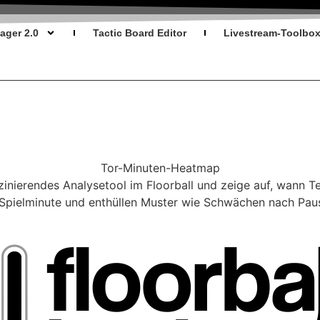
ger 2.0
Tactic Board Editor
Livestream-Toolbo
Tor-Minuten-Heatmap
zinierendes Analysetool im Floorball und zeige auf, wann Te
o Spielminute und enthüllen Muster wie Schwächen nach Pau