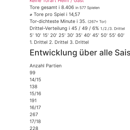
Keine
Torart
Heim / Gast
Tore gesamt
i
8.406
in 577 Spielen
⌀ Tore pro Spiel
i
14,57
Tor-dichteste Minute
i
35.
(267× Tor)
Drittel-Verteilung
i
45 / 49 / 6%
1./2./3. Drittel
5'
10'
15'
20'
25'
30'
35'
40'
45'
50'
55'
60'
1. Drittel
2. Drittel
3. Drittel
Entwicklung über alle Sai
Anzahl Partien
99
14/15
138
15/16
191
16/17
267
17/18
228