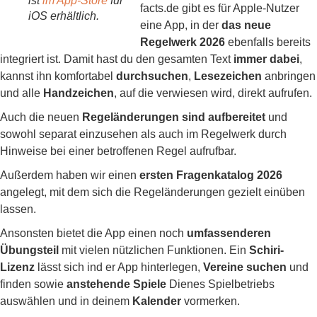
ist
im App-Store
für
facts.de gibt es für Apple-Nutzer
iOS erhältlich.
eine App, in der
das neue
Regelwerk 2026
ebenfalls bereits
integriert ist. Damit hast du den gesamten Text
immer dabei
,
kannst ihn komfortabel
durchsuchen
,
Lesezeichen
anbringen
und alle
Handzeichen
, auf die verwiesen wird, direkt aufrufen.
Auch die neuen
Regeländerungen sind aufbereitet
und
sowohl separat einzusehen als auch im Regelwerk durch
Hinweise bei einer betroffenen Regel aufrufbar.
Außerdem haben wir einen
ersten Fragenkatalog 2026
angelegt, mit dem sich die Regeländerungen gezielt einüben
lassen.
Ansonsten bietet die App einen noch
umfassenderen
Übungsteil
mit vielen nützlichen Funktionen. Ein
Schiri-
Lizenz
lässt sich ind er App hinterlegen,
Vereine suchen
und
finden sowie
anstehende Spiele
Dienes Spielbetriebs
auswählen und in deinem
Kalender
vormerken.