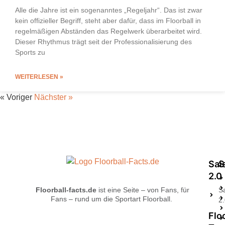
Alle die Jahre ist ein sogenanntes „Regeljahr“. Das ist zwar
kein offizieller Begriff, steht aber dafür, dass im Floorball in
regelmäßigen Abständen das Regelwerk überarbeitet wird.
Dieser Rhythmus trägt seit der Professionalisierung des
Sports zu
WEITERLESEN »
« Voriger
Nächster »
Sai
S
2.0
Floorball-facts.de
ist eine Seite – von Fans, für
S
Fans – rund um die Sportart Floorball.
2
Flo